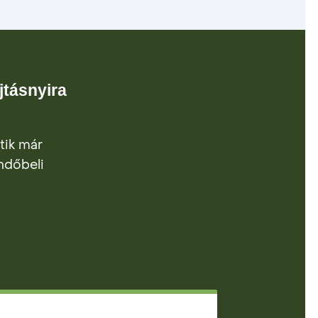
jtásnyira
tik már
endőbeli