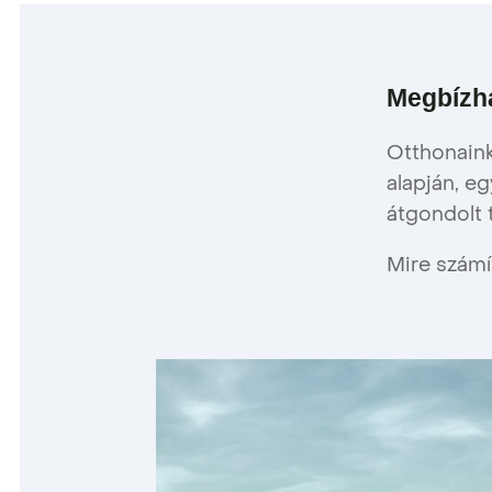
Megbízha
Otthonaink
alapján, e
átgondolt t
Mire számí