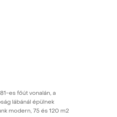
81-es főút vonalán, a
ág lábánál épülnek
unk modern, 75 és 120 m2