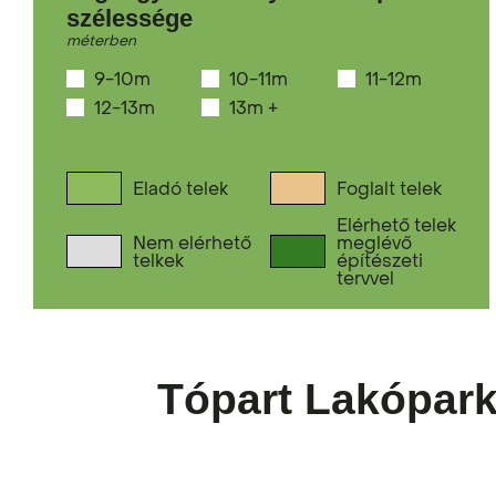
szélessége
méterben
9-10m
10-11m
11-12m
12-13m
13m +
Eladó telek
Foglalt telek
Elérhető telek
Nem elérhető
meglévő
telkek
építészeti
tervvel
Tópart Lakópark