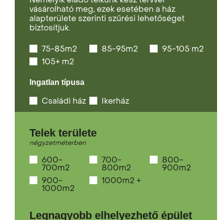
vásárolható meg, ezek esetében a ház
alapterülete szerinti szűrési lehetőséget
biztosítjuk.
75-85m2
85-95m2
95-105 m2
105+ m2
Ingatlan típusa
Családi ház
Ikerház
Telek területe
négyzetméterben
600-
700-
800-
700m2
800m2
900m2
900-
1000m2 +
1000m2
Legnagyobb elhelyezhető épület