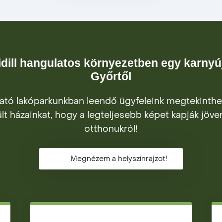
 idill hangulatos környezetben egy karnyú
Győrtől
tó lakóparkunkban leendő ügyfeleink megtekinthe
lt házainkat, hogy a legteljesebb képet kapják jöv
otthonukról!
Megnézem a helyszínrajzot!