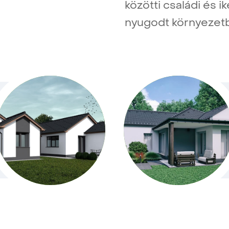
közötti családi és i
nyugodt környezet