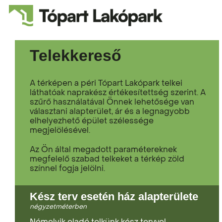
Telekkereső
A térképen a péri Tópart Lakópark telkei
láthatóak naprakész értékesítettség szerint. A
szűrő használatával Önnek lehetősége van
választani alapterület, ár és a legnagyobb
elhelyezhető épület szélessége
megjelölésével.
Az Ön által megadott paramétereknek
megfelelő szabad telkeket a térkép zöld
színnel fogja jelölni.
Kész terv esetén ház alapterülete
négyzetméterben
Némelyik eladó telkünk kész tervvel