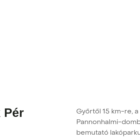
 Pér
Győrtől 15 km-re, a 
Pannonhalmi-dombs
bemutató lakópark