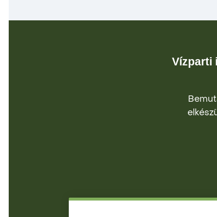
Vízparti
Bemuta
elkészü