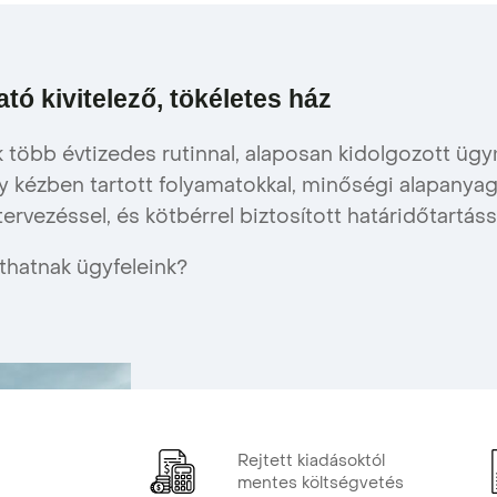
tó kivitelező, tökéletes ház
 több évtizedes rutinnal, alaposan kidolgozott üg
gy kézben tartott folyamatokkal, minőségi alapanya
ervezéssel, és kötbérrel biztosított határidőtartáss
thatnak ügyfeleink?
Rejtett kiadásoktól
mentes költségvetés