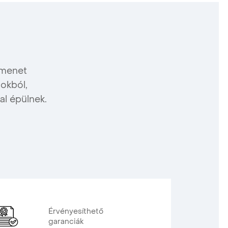
ymenet
gokból,
al épülnek.
Érvényesíthető
garanciák