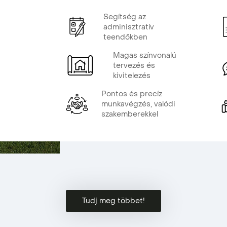
Segítség az
adminisztratív
teendőkben
Magas színvonalú
tervezés és
kivitelezés
Pontos és precíz
munkavégzés, valódi
szakemberekkel
Tudj meg többet!