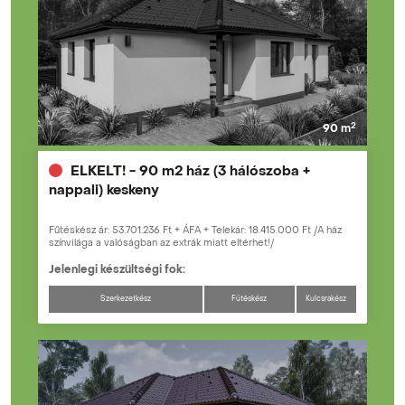
2
90 m
ELKELT! - 90 m2 ház (3 hálószoba +
nappali) keskeny
Fűtéskész ár: 53.701.236 Ft + ÁFA + Telekár: 18.415.000 Ft /A ház
színvilága a valóságban az extrák miatt eltérhet!/
Jelenlegi készültségi fok:
Szerkezetkész
Fűtéskész
Kulcsrakész