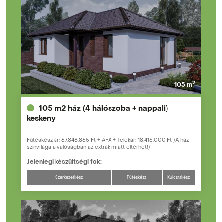
2
105 m
105 m2 ház (4 hálószoba + nappali)
keskeny
Fűtéskész ár: 67.848.865 Ft + ÁFA + Telekár: 18.415.000 Ft /A ház
színvilága a valóságban az extrák miatt eltérhet!/
Jelenlegi készültségi fok:
Szerkezetkész
Fűtéskész
Kulcsrakész