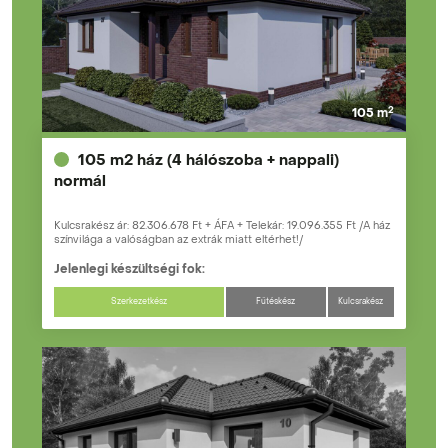
2
105 m
105 m2 ház (4 hálószoba + nappali)
normál
Kulcsrakész ár: 82.306.678 Ft + ÁFA + Telekár: 19.096.355 Ft /A ház
színvilága a valóságban az extrák miatt eltérhet!/
Jelenlegi készültségi fok:
Szerkezetkész
Fűtéskész
Kulcsrakész