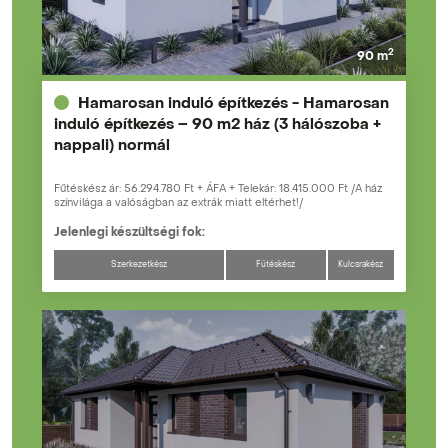
2
90 m
Hamarosan induló építkezés - Hamarosan
induló építkezés – 90 m2 ház (3 hálószoba +
nappali) normál
Fűtéskész ár: 56.294.780 Ft + ÁFA + Telekár: 18.415.000 Ft /A ház
színvilága a valóságban az extrák miatt eltérhet!/
Jelenlegi készültségi fok:
Szerkezetkész
Fűtéskész
Kulcsrakész