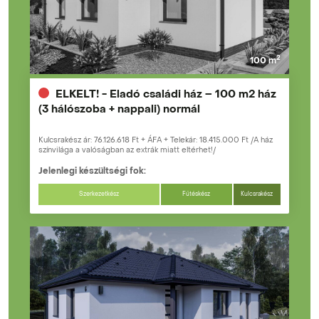
2
100 m
ELKELT! - Eladó családi ház – 100 m2 ház
(3 hálószoba + nappali) normál
Kulcsrakész ár: 76.126.618 Ft + ÁFA + Telekár: 18.415.000 Ft /A ház
színvilága a valóságban az extrák miatt eltérhet!/
Jelenlegi készültségi fok:
Szerkezetkész
Fűtéskész
Kulcsrakész