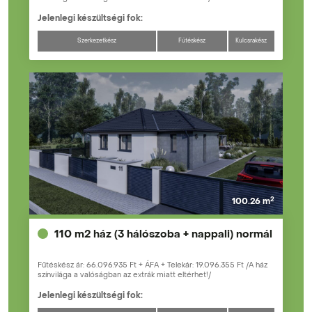
Jelenlegi készültségi fok:
Szerkezetkész
Fűtéskész
Kulcsrakész
2
100.26 m
110 m2 ház (3 hálószoba + nappali) normál
Fűtéskész ár: 66.096.935 Ft + ÁFA + Telekár: 19.096.355 Ft /A ház
színvilága a valóságban az extrák miatt eltérhet!/
Jelenlegi készültségi fok: