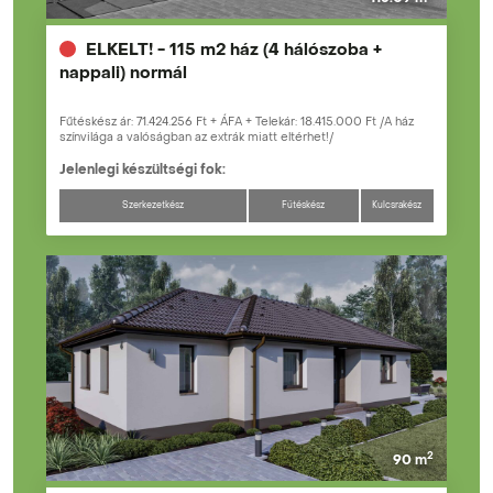
ELKELT! - 115 m2 ház (4 hálószoba +
nappali) normál
Fűtéskész ár: 71.424.256 Ft + ÁFA + Telekár: 18.415.000 Ft /A ház
színvilága a valóságban az extrák miatt eltérhet!/
Jelenlegi készültségi fok:
Szerkezetkész
Fűtéskész
Kulcsrakész
2
90 m