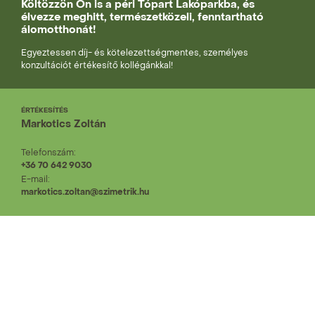
Költözzön Ön is a péri Tópart Lakóparkba, és
élvezze meghitt, természetközeli, fenntartható
álomotthonát!
Egyeztessen díj- és kötelezettségmentes, személyes
konzultációt értékesítő kollégánkkal!
ÉRTÉKESÍTÉS
Markotics Zoltán
Telefonszám:
+36 70 642 9030
E-mail:
markotics.zoltan@szimetrik.hu