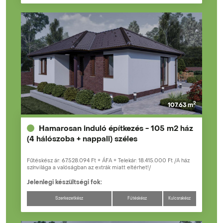
2
107.63 m
Hamarosan induló építkezés - 105 m2 ház
(4 hálószoba + nappali) széles
Fűtéskész ár: 67.528.094 Ft + ÁFA + Telekár: 18.415.000 Ft /A ház
színvilága a valóságban az extrák miatt eltérhet!/
Jelenlegi készültségi fok:
Szerkezetkész
Fűtéskész
Kulcsrakész