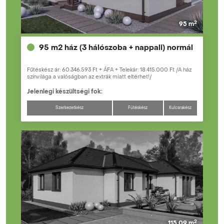
2
95 m
95 m2 ház (3 hálószoba + nappali) normál
Fűtéskész ár: 60.346.593 Ft + ÁFA + Telekár: 18.415.000 Ft /A ház
színvilága a valóságban az extrák miatt eltérhet!/
Jelenlegi készültségi fok:
Szerkezetkész
Fűtéskész
Kulcsrakész
2
115.09 m