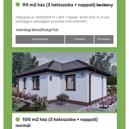
90 m2 ház (3 hálószoba + nappali) keskeny
Fűtéskész ár: 54.837.259 Ft + ÁFA + Telekár: 18.415.000 Ft /A ház
színvilága a valóságban az extrák miatt eltérhet!/
Jelenlegi készültségi fok:
Szerkezetkész
Fűtéskész
Kulcsrakész
2
100.16 m
100 m2 ház (3 hálószoba + nappali)
normál