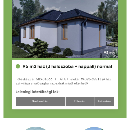
2
95 m
95 m2 ház (3 hálószoba + nappali) normál
Fűtéskész ár: 58.901.866 Ft + ÁFA + Telekár: 19.096.355 Ft /A ház
színvilága a valóságban az extrák miatt eltérhet!/
Jelenlegi készültségi fok:
Szerkezetkész
Fűtéskész
Kulcsrakész