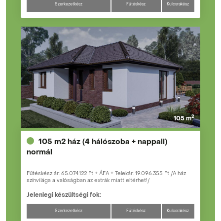
Szerkezetkész
Fűtéskész
Kulcsrakész
2
105 m
105 m2 ház (4 hálószoba + nappali)
normál
Fűtéskész ár: 65.074.122 Ft + ÁFA + Telekár: 19.096.355 Ft /A ház
színvilága a valóságban az extrák miatt eltérhet!/
Jelenlegi készültségi fok:
Szerkezetkész
Fűtéskész
Kulcsrakész