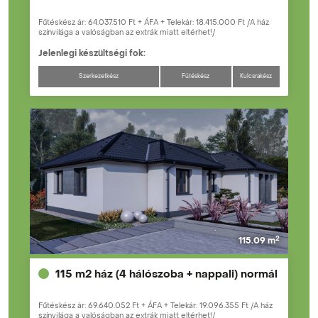
Fűtéskész ár: 64.037.510 Ft + ÁFA + Telekár: 18.415.000 Ft /A ház
színvilága a valóságban az extrák miatt eltérhet!/
Jelenlegi készültségi fok:
Szerkezetkész
Fűtéskész
Kulcsrakész
2
115.09 m
115 m2 ház (4 hálószoba + nappali) normál
Fűtéskész ár: 69.640.052 Ft + ÁFA + Telekár: 19.096.355 Ft /A ház
színvilága a valóságban az extrák miatt eltérhet!/